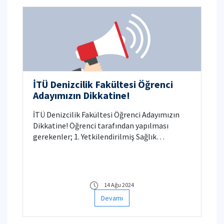
İTÜ Denizcilik Fakültesi Öğrenci
Adayımızın Dikkatine!
İTÜ Denizcilik Fakültesi Öğrenci Adayımızın
Dikkatine! Öğrenci tarafından yapılması
gerekenler; 1. Yetkilendirilmiş Sağlık
Kuruluşundan “Gemi Adamı Olur Sağlık
Raporu” alınır. 2. Alınan rapor Hudut ve
Sahiller Genel Müdürlüğü Merkezlerinde
onaylatılarak, “Gemi Adamları Sağlık Yoklama
14 Ağu 2024
Belgesi” alınır. 3. “Gemi Adamları Sağlık
Devamı
Yoklama Belgesi” öğrenci tarafında İTÜ
Öğrenci Kayıt sisteme yüklenir. Not: Sürece