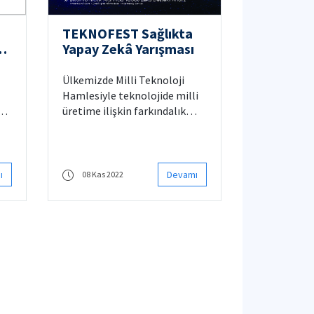
TEKNOFEST Sağlıkta
Yapay Zekâ Yarışması
Ülkemizde Milli Teknoloji
Hamlesiyle teknolojide milli
ası
üretime ilişkin farkındalık
oluşturmak, geleceğin bilim
e
insanlarını ve mühendislerini
keşfetmek amacı ile 2018’den
beri gerçekleştirilen
ı
Devamı
08 Kas 2022
havacılık, uzay ve teknoloji
festivali TEKNOFEST,
Cumhuriyetimizin 100. yılında
İstanbul’da
a
gerçekleştirilecektir.
TEKNOFEST 2023
kapsamında, “Sağlıkta Yapay
Zekâ Yarışmaları” TÜSEB’in
yürütücülüğünde, Sağlık