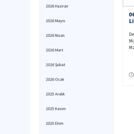
2026 Haziran
0
L
2026 Mayıs
S
De
2026 Nisan
Mü
Ma
2026 Mart
Mühe
KK
2026 Şubat
İş
KK
2026 Ocak
İşl
öğ
sı
2025 Aralık
ko
20
2025 Kasım
2025 Ekim