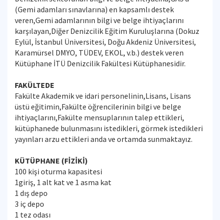
(Gemi adamları sınavlarına) en kapsamlı destek
veren,Gemi adamlarının bilgi ve belge ihtiyaçlarını
karşılayan,Diğer Denizcilik Eğitim Kuruluşlarına (Dokuz
Eylül, İstanbul Üniversitesi, Doğu Akdeniz Üniversitesi,
Karamürsel DMYO, TÜDEV, EKOL, v.b.) destek veren
Kütüphane İTÜ Denizcilik Fakültesi Kütüphanesidir.
FAKÜLTEDE
Fakülte Akademik ve idari personelinin,Lisans, Lisans
üstü eğitimin,Fakülte öğrencilerinin bilgi ve belge
ihtiyaçlarını,Fakülte mensuplarının talep ettikleri,
kütüphanede bulunmasını istedikleri, görmek istedikleri
yayınları arzu ettikleri anda ve ortamda sunmaktayız.
KÜTÜPHANE (FİZİKİ)
100 kişi oturma kapasitesi
1giriş, 1 alt kat ve 1 asma kat
1 dış depo
3 iç depo
1 tez odası