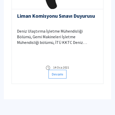
Liman Komisyonu Sınavı Duyurusu
Deniz Ulaştırma İşletme Mühendisliği
Bölümü, Gemi Makineleri İşletme
Mühendisliği bölümü, İTÜ KKTC Deniz
Ulaştırma İşletme Mühendisliği ve İTÜ KKTC
Gemi Makineleri İşletme Mühendisliği bölümü
öğrencilerinin Ehliyet sınavına yönelik Liman
komisyonu sınavı 28.01.2021 Perşembe günü
14 Oca 2021
içinde çevrim içi olarak yapılacaktır.
Devamı