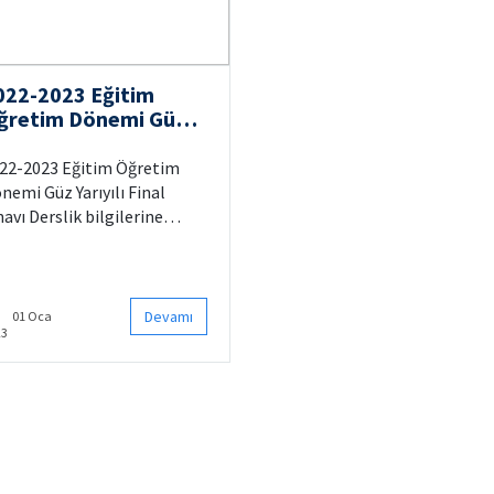
022-2023 Eğitim
ğretim Dönemi Güz
rıyılı Final Sınavı
rslikleri
22-2023 Eğitim Öğretim
nemi Güz Yarıyılı Final
navı Derslik bilgilerine
aşmak için tıklayınız.
Devamı
01 Oca
23