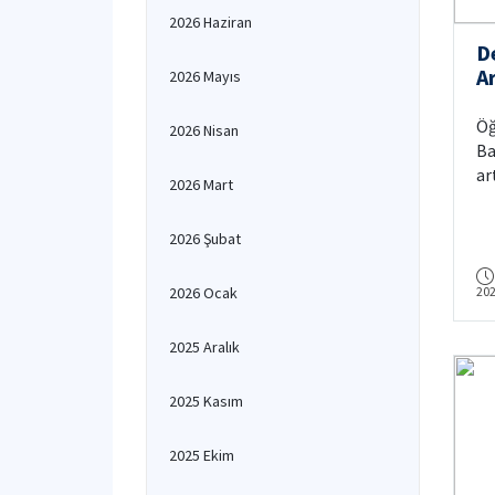
2026 Haziran
D
A
2026 Mayıs
D
Öğ
2026 Nisan
Ba
ar
2026 Mart
di
se
2026 Şubat
et
Ba
2026 Ocak
20
al
2025 Aralık
2025 Kasım
2025 Ekim