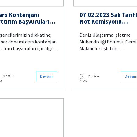
ers Kontenjanı
07.02.2023 Salı Tarihl
rttırım Başvuruları
Not Komisyonu
uyurusu
Duyurusu
rencilerimizin dikkatine;
Deniz Ulaştırma İşletme
har dönemi ders kontenjan
Mühendisliği Bölümü, Gemi
ttırım başvuruları için ilgili
Makineleri İşletme
lekçe ile bölüm
Mühendisliği bölümü, İTÜ
kreterliklerine müracaat
KKTC Deniz Ulaştırma
meniz gerekmektedir.
İşletme Mühendisliği ve İTÜ
şvurular öğrenci işlerinden
KKTC Gemi Makineleri
Devamı
Devam
27 Oca
27 Oca
23
2023
ınmayacaktır.
İşletme Mühendisliği bölümü
öğrencilerinin Açık Deniz
Eğitimi not sınavı 07.02.202
Salı günü yapılacaktır.