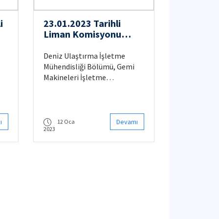
i
23.01.2023 Tarihli
Liman Komisyonu
Sınavı Duyurusu
Deniz Ulaştırma İşletme
Mühendisliği Bölümü, Gemi
Makineleri İşletme
Mühendisliği bölümü, İTÜ
KKTC Deniz Ulaştırma
İşletme Mühendisliği ve İTÜ
KKTC Gemi Makineleri
ı
Devamı
12 Oca
2023
İşletme Mühendisliği bölümü
öğrencilerinin Ehliyet
3
sınavına yönelik Liman
komisyonu sınavı 23.01.2023
pazartesi günü yapılacaktır.