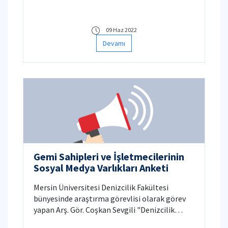
Effects of E-Learning Quality Perception on
Academic Performance in the Covid-19
Pandemic (Covid-19 Pandemisinde E-Öğrenme
09 Haz 2022
Kalite Algısının Akademik Performans
Devamı
Üzerindeki Doğrudan ve Dolaylı Etkileri)"
isimli çalışma Anketini doldurmak için
tıklayınız.
Gemi Sahipleri ve İşletmecilerinin
Sosyal Medya Varlıkları Anketi
Mersin Üniversitesi Denizcilik Fakültesi
bünyesinde araştırma görevlisi olarak görev
yapan Arş. Gör. Coşkan Sevgili "Denizcilik
Öğrencilerinin Gemi Sahibi ve İşletmecisi