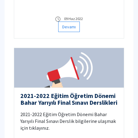
Şirketlerin Örgütsel Çekicilik ve Sosyal Medya
Varlığına ilişkin Algıları isimli çalışmada
çevrimiçi bir form ile üniversite
09 Haz 2022
öğrencilerinden veri toplamayı
Devamı
planlamaktadır. Anketi bu linke tıklayarak
doldurabilirsiniz.
2021-2022 Eğitim Öğretim Dönemi
Bahar Yarıyılı Final Sınavı Derslikleri
2021-2022 Eğitim Öğretim Dönemi Bahar
Yarıyılı Final Sınavı Derslik bilgilerine ulaşmak
için tıklayınız.