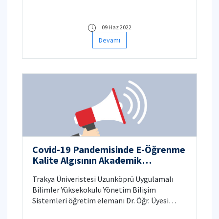
işverenin katılımı ile 16-17-18 Haziran 2022
günlerinde saat: 10.00-18.00 arasında Tuzla
Marina da 5. Tuzla İstihdam ve Kariyer Fuarı
09 Haz 2022
gerçekleştirilecektir.
Devamı
Covid-19 Pandemisinde E-Öğrenme
Kalite Algısının Akademik
Performans Üzerindeki Doğrudan
​Trakya Üniveristesi Uzunköprü Uygulamalı
ve Dolaylı Etkileri Anketi
Bilimler Yüksekokulu Yönetim Bilişim
Sistemleri öğretim elemanı Dr. Öğr. Üyesi
Özgür KAYAPINAR'ın "Direct and Indirect