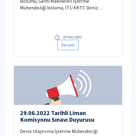
Bölümü, Gemi Makineleri İşletme
Mühendisliği bölümü, İTÜ KKTC Deniz
Ulaştırma İşletme Mühendisliği ve İTÜ KKTC
Gemi Makineleri İşletme Mühendisliği bölümü
öğrencilerinin Açık Deniz Eğitimi Not Sınavı
24.06.2022 Cuma günü yapılacaktır.
22 Haz 2022
Devamı
29.06.2022 Tarihli Liman
Komisyonu Sınavı Duyurusu
Deniz Ulaştırma İşletme Mühendisliği