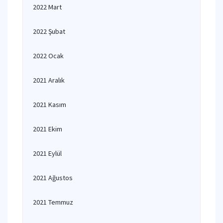
2022 Mart
2022 Şubat
2022 Ocak
2021 Aralık
2021 Kasım
2021 Ekim
2021 Eylül
2021 Ağustos
2021 Temmuz