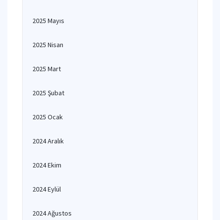
2025 Mayıs
2025 Nisan
2025 Mart
2025 Şubat
2025 Ocak
2024 Aralık
2024 Ekim
2024 Eylül
2024 Ağustos