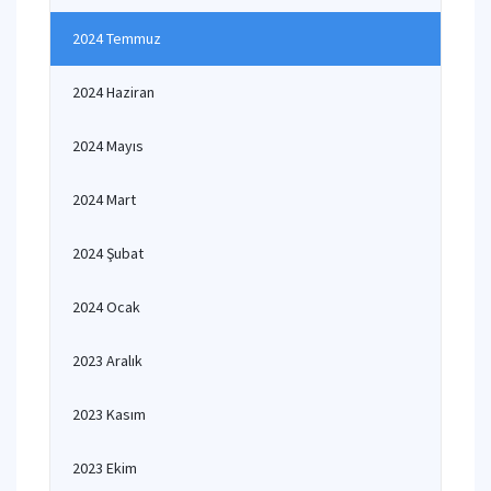
2024 Temmuz
2024 Haziran
2024 Mayıs
2024 Mart
2024 Şubat
2024 Ocak
2023 Aralık
2023 Kasım
2023 Ekim