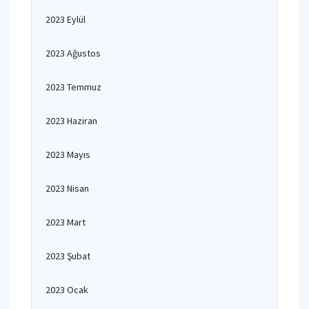
2023 Eylül
2023 Ağustos
2023 Temmuz
2023 Haziran
2023 Mayıs
2023 Nisan
2023 Mart
2023 Şubat
2023 Ocak