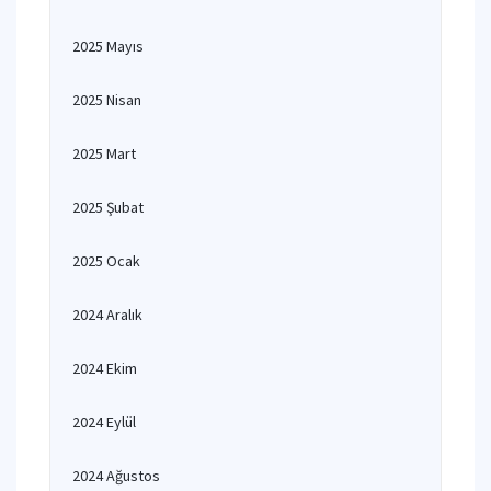
2025 Mayıs
2025 Nisan
2025 Mart
2025 Şubat
2025 Ocak
2024 Aralık
2024 Ekim
2024 Eylül
2024 Ağustos