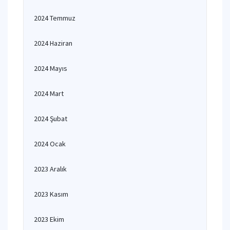
2024 Temmuz
2024 Haziran
2024 Mayıs
2024 Mart
2024 Şubat
2024 Ocak
2023 Aralık
2023 Kasım
2023 Ekim