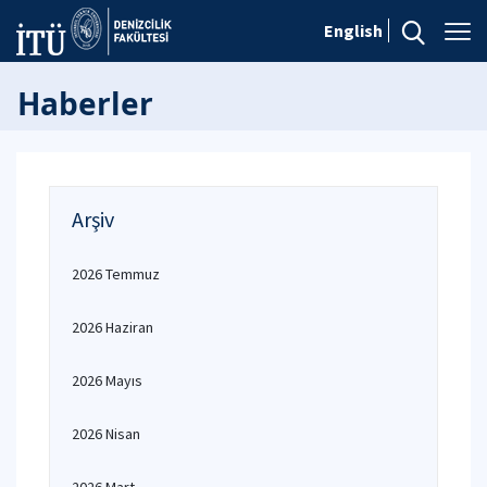
English
Haberler
Arşiv
2026 Temmuz
2026 Haziran
2026 Mayıs
2026 Nisan