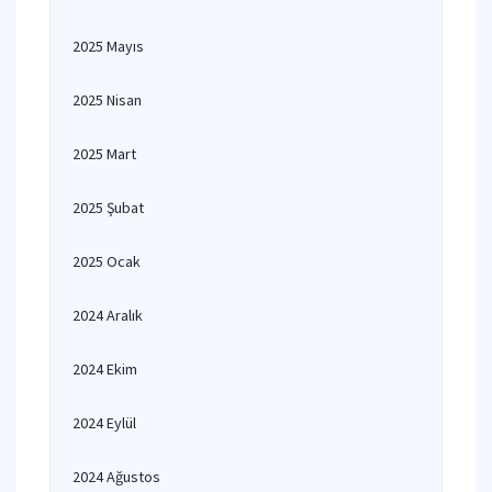
2025 Mayıs
2025 Nisan
2025 Mart
2025 Şubat
2025 Ocak
2024 Aralık
2024 Ekim
2024 Eylül
2024 Ağustos