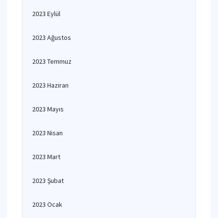
2023 Eylül
2023 Ağustos
2023 Temmuz
2023 Haziran
2023 Mayıs
2023 Nisan
2023 Mart
2023 Şubat
2023 Ocak