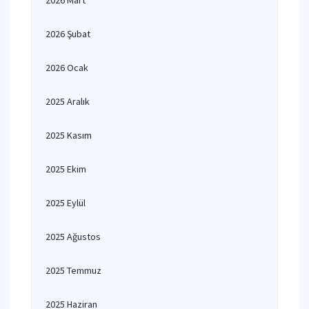
2026 Mart
2026 Şubat
2026 Ocak
2025 Aralık
2025 Kasım
2025 Ekim
2025 Eylül
2025 Ağustos
2025 Temmuz
2025 Haziran