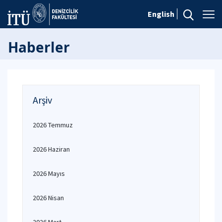
English
Haberler
Arşiv
2026 Temmuz
2026 Haziran
2026 Mayıs
2026 Nisan