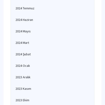
2024 Temmuz
2024 Haziran
2024 Mayıs
2024 Mart
2024 Şubat
2024 Ocak
2023 Aralık
2023 Kasım
2023 Ekim