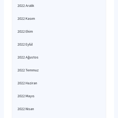
2022 Aralık
2022 Kasım
2022 Ekim
2022 Eylül
2022 Ağustos
2022 Temmuz
2022 Haziran
2022 Mayıs
2022 Nisan