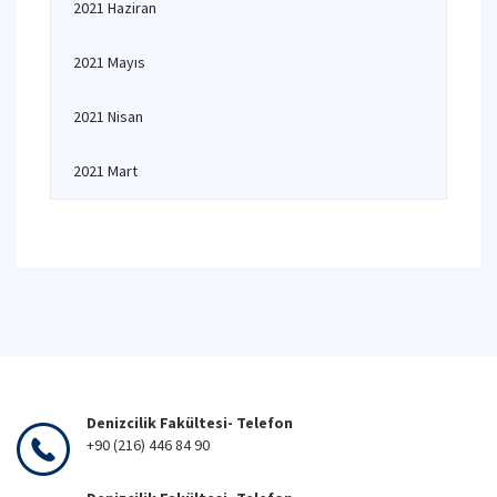
2021 Haziran
2021 Mayıs
2021 Nisan
2021 Mart
Denizcilik Fakültesi- Telefon
+90 (216) 446 84 90