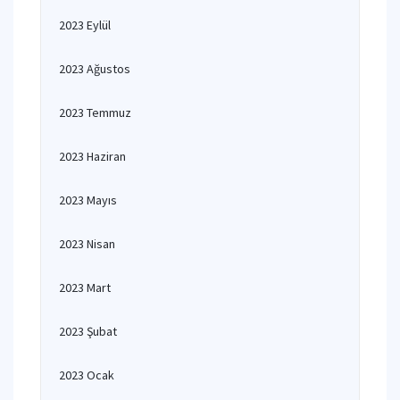
2023 Eylül
2023 Ağustos
2023 Temmuz
2023 Haziran
2023 Mayıs
2023 Nisan
2023 Mart
2023 Şubat
2023 Ocak