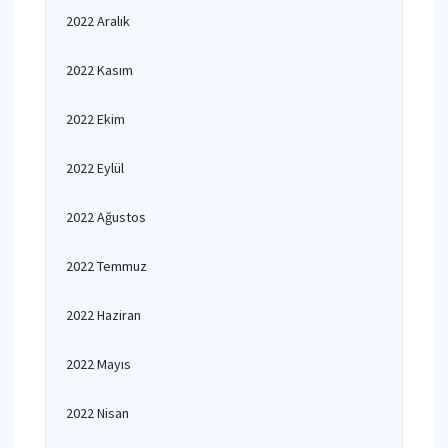
2022 Aralık
2022 Kasım
2022 Ekim
2022 Eylül
2022 Ağustos
2022 Temmuz
2022 Haziran
2022 Mayıs
2022 Nisan