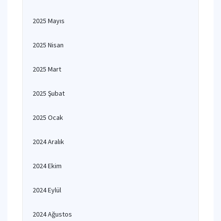
2025 Mayıs
2025 Nisan
2025 Mart
2025 Şubat
2025 Ocak
2024 Aralık
2024 Ekim
2024 Eylül
2024 Ağustos