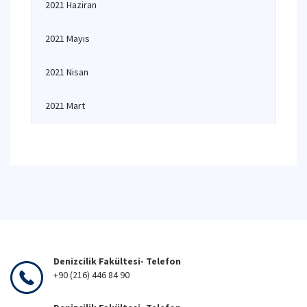
2021 Haziran
2021 Mayıs
2021 Nisan
2021 Mart
Denizcilik Fakültesi- Telefon
+90 (216) 446 84 90