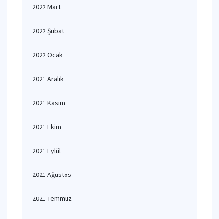
2022 Mart
2022 Şubat
2022 Ocak
2021 Aralık
2021 Kasım
2021 Ekim
2021 Eylül
2021 Ağustos
2021 Temmuz