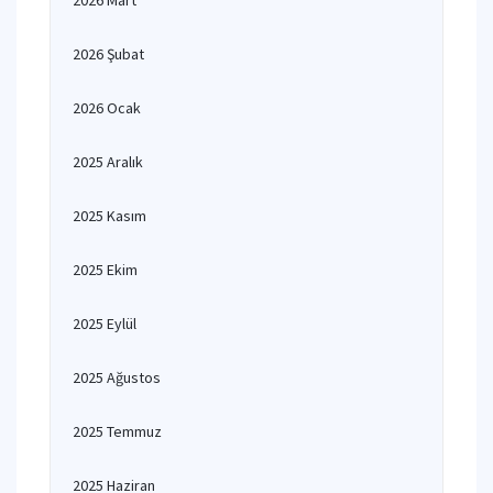
2026 Mart
2026 Şubat
2026 Ocak
2025 Aralık
2025 Kasım
2025 Ekim
2025 Eylül
2025 Ağustos
2025 Temmuz
2025 Haziran