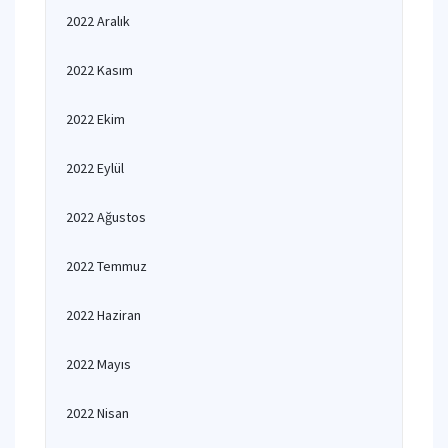
2022 Aralık
2022 Kasım
2022 Ekim
2022 Eylül
2022 Ağustos
2022 Temmuz
2022 Haziran
2022 Mayıs
2022 Nisan