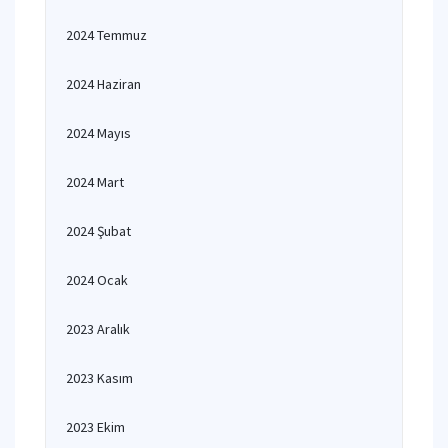
2024 Temmuz
2024 Haziran
2024 Mayıs
2024 Mart
2024 Şubat
2024 Ocak
2023 Aralık
2023 Kasım
2023 Ekim