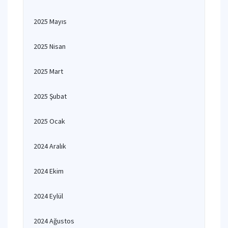
2025 Mayıs
2025 Nisan
2025 Mart
2025 Şubat
2025 Ocak
2024 Aralık
2024 Ekim
2024 Eylül
2024 Ağustos