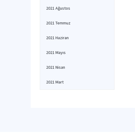
2021 Ağustos
2021 Temmuz
2021 Haziran
2021 Mayıs
2021 Nisan
2021 Mart