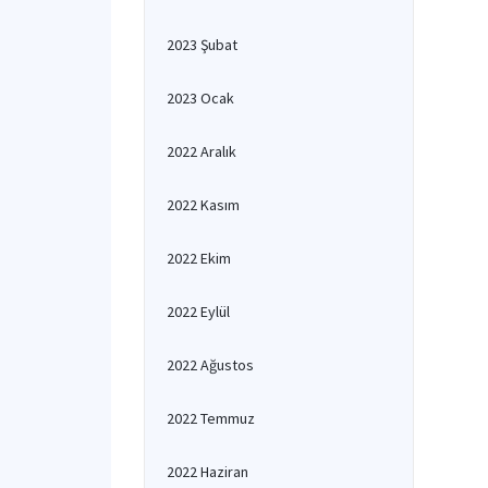
2023 Şubat
2023 Ocak
2022 Aralık
2022 Kasım
2022 Ekim
2022 Eylül
2022 Ağustos
2022 Temmuz
2022 Haziran