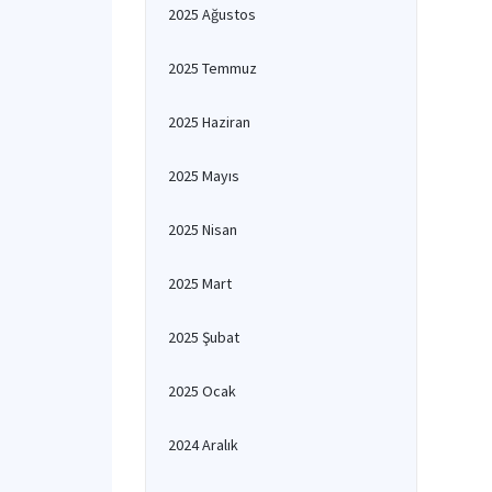
2025 Ağustos
2025 Temmuz
2025 Haziran
2025 Mayıs
2025 Nisan
2025 Mart
2025 Şubat
2025 Ocak
2024 Aralık