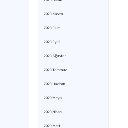
2023 Kasım
2023 Ekim
2023 Eylül
2023 Ağustos
2023 Temmuz
2023 Haziran
2023 Mayıs
2023 Nisan
2023 Mart