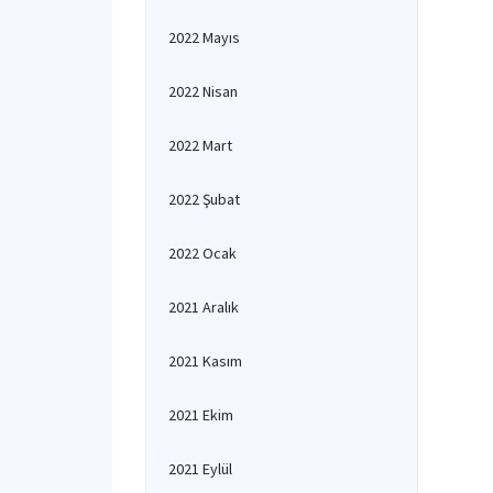
2022 Mayıs
2022 Nisan
2022 Mart
2022 Şubat
2022 Ocak
2021 Aralık
2021 Kasım
2021 Ekim
2021 Eylül