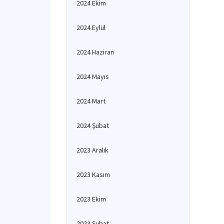
2024 Ekim
2024 Eylül
2024 Haziran
2024 Mayıs
2024 Mart
2024 Şubat
2023 Aralık
2023 Kasım
2023 Ekim
2023 Şubat