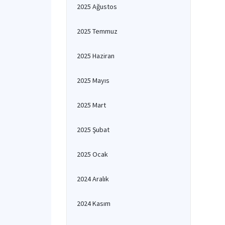
2025 Ağustos
2025 Temmuz
2025 Haziran
2025 Mayıs
2025 Mart
2025 Şubat
2025 Ocak
2024 Aralık
2024 Kasım